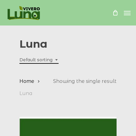
Skip
Me
to
main
content
Luna
Default sorting
Home
Showing the single result
Luna