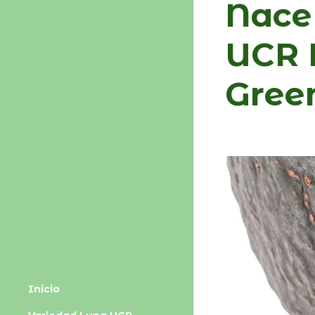
Nace
UCR B
Gree
Inicio