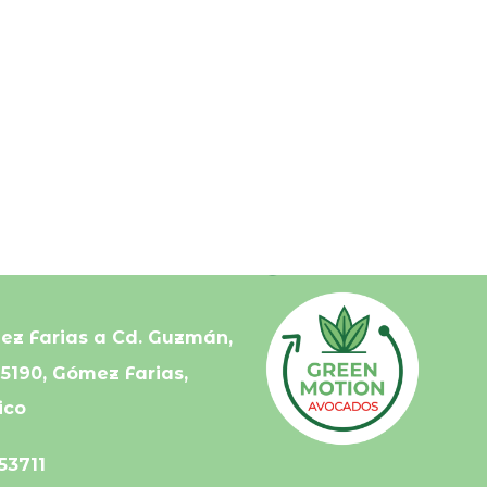
En asociación con:
ez Farias a Cd. Guzmán,
45190, Gómez Farias,
ico
53711