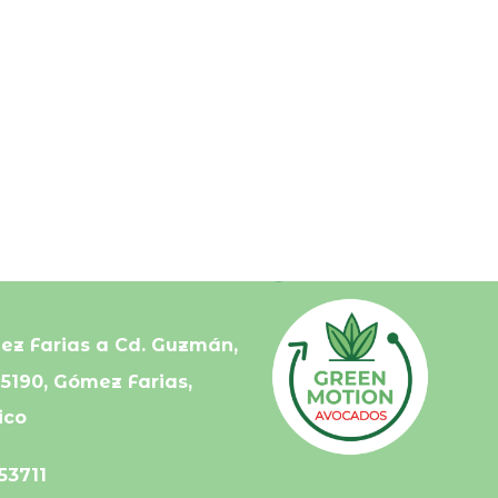
En asociación con:
ez Farias a Cd. Guzmán,
45190, Gómez Farias,
ico
53711