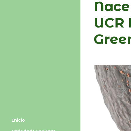
Nace
UCR B
Gree
Inicio